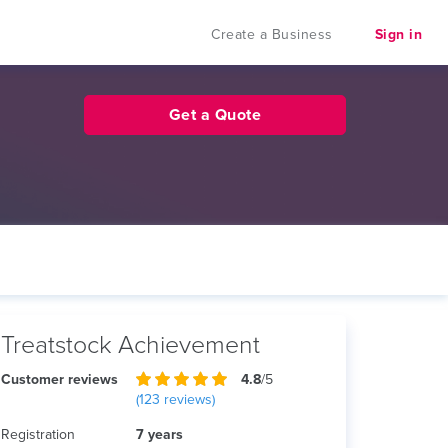
Create a Business
Sign in
Get a Quote
Treatstock Achievement
Customer reviews
4.8
/5
(
123
reviews)
Registration
7 years