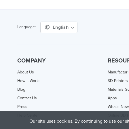
English
Language:
COMPANY
RESOU
About Us
Manufactur
How It Works
3D Printers
Blog
Materials G
Contact Us
Apps
Press
What's New
Help Center
Online 3D P
Our site uses cookies. By continuing to use our s