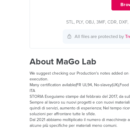
Brow
STL, PLY, OBJ, 3MF, CDR, DXF, 
All files are protected by
Tr
About MaGo Lab
We suggest checking our Production's notes added on an
execution.
Many certification avilable(FR UL94, No-slavey(UK),Food 
ITA
STORIA Eseguiamo stampe dal febbraio del 2017, da subit
Sempre al lavoro su nuovi progetti e con nuovi materiali
quindi di servizi, aumento di esperienza; Nel tempo ric
soluzioni per affrontare tutte le sfide.
Dal 2021 abbiamo moltiplicato il numero di macchine(e a
alcune più specifiche per materiali meno comuni.