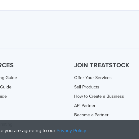
RCES
JOIN TREATSTOCK
ing Guide
Offer Your Services
 Guide
Sell Products
uide
How to Create a Business
API Partner
Become a Partner
rinting
ite you are agreeing to our
Privacy Policy