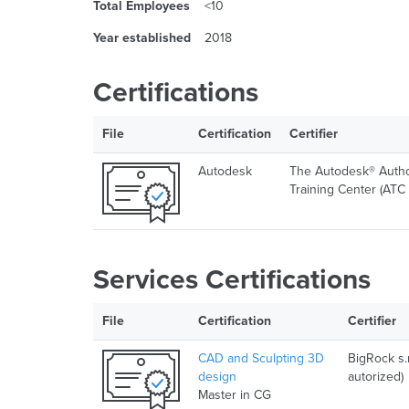
Total Employees
<10
Year established
2018
Certifications
File
Certification
Certifier
Autodesk
The Autodesk® Auth
Training Center (ATC
Services Certifications
File
Certification
Certifier
CAD and Sculpting 3D
BigRock s.r
design
autorized)
Master in CG