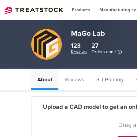
Products
Manufacturing se
MaGo Lab
123
27
Reviews
Orders done
About
Reviews
3D Printing
Upload a CAD model to get an onl
Drag a